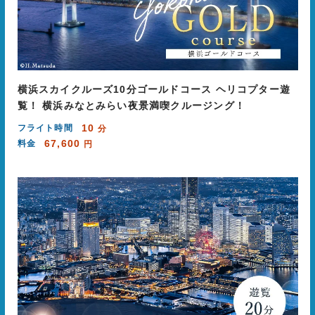
横浜スカイクルーズ10分ゴールドコース ヘリコプター遊
覧！ 横浜みなとみらい夜景満喫クルージング！
10
フライト時間
分
67,600
料金
円